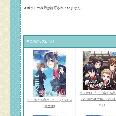
中二病グッズ(｡-`ω-)
ラジオCD「中二病でも恋
い! ~闇の炎に抱かれて聴
中二病でも恋がしたい! (KAエス
Vol.1
マ文庫)