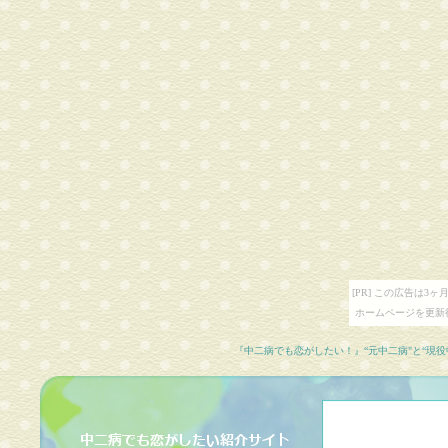
[PR] この広告は
ホームページを更新
『中二病でも恋がしたい！』“元中二病"と“現