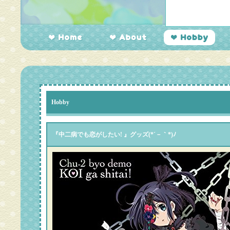
Hobby
『中二病でも恋がしたい! 』グッズ(*´－｀*)ﾉ