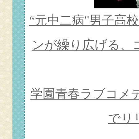
“元中二病"男子高
ンが繰り広げる、
学園青春ラブコメディが
でリ