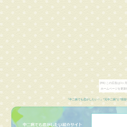
[PR] この広告は
ホームページを更新
『中二病でも恋がしたい！』“元中二病"と“現