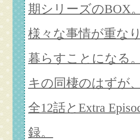
期シリーズのBOX
様々な事情が重な
暮らすことになる。
キの同棲のはずが
全12話とExtra Epi
録。