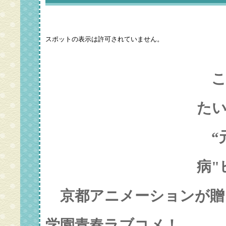
こ
たい
“元
病"
京都アニメーションが贈
学園青春ラブコメ！