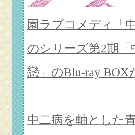
園ラブコメディ「中
のシリーズ第2期「
戀」のBlu-ray B
中二病を軸とした青