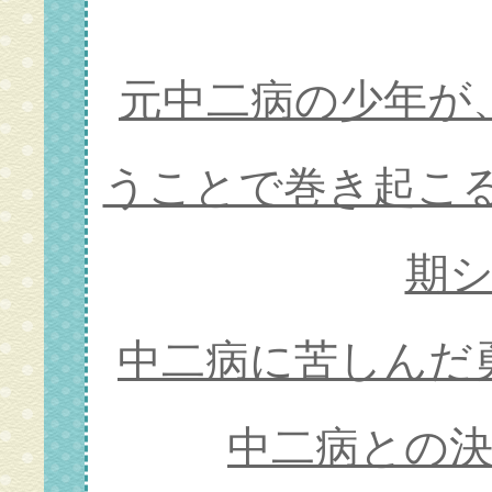
元中二病の少年が
うことで巻き起こ
期
中二病に苦しんだ
中二病との